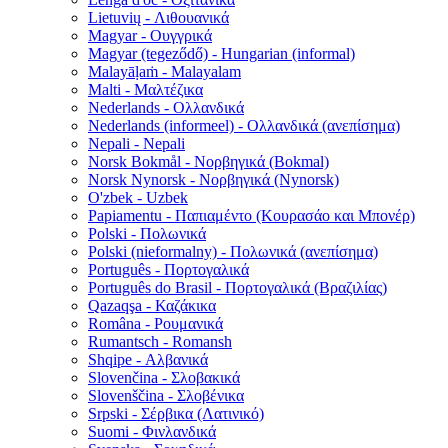
Lietuvių - Λιθουανικά
Magyar - Ουγγρικά
Magyar (tegeződő) - Hungarian (informal)
Malayāḷaṁ - Malayalam
Malti - Μαλτέζικα
Nederlands - Ολλανδικά
Nederlands (informeel) - Ολλανδικά (ανεπίσημα)
Nepali - Nepali
Norsk Bokmål - Νορβηγικά (Bokmal)
Norsk Nynorsk - Νορβηγικά (Nynorsk)
O'zbek - Uzbek
Papiamentu - Παπιαμέντο (Κουρασάο και Μπονέρ)
Polski - Πολωνικά
Polski (nieformalny) - Πολωνικά (ανεπίσημα)
Português - Πορτογαλικά
Português do Brasil - Πορτογαλικά (Βραζιλίας)
Qazaqşa - Καζάκικα
Româna - Ρουμανικά
Rumantsch - Romansh
Shqipe - Αλβανικά
Slovenčina - Σλοβακικά
Slovenščina - Σλοβένικα
Srpski - Σέρβικα (Λατινικό)
Suomi - Φινλανδικά