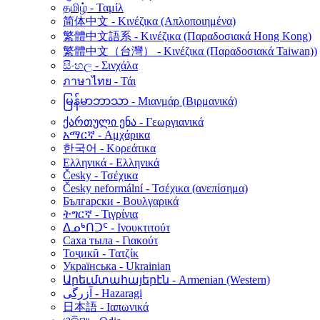
தமிழ் - Ταμίλ
简体中文 - Κινέζικα (Απλοποιημένα)
繁體中文語系 - Κινέζικα (Παραδοσιακά Hong Kong)
繁體中文（台灣） - Κινέζικα (Παραδοσιακά Taiwan))
සිංහල - Σινχάλα
ภาษาไทย - Τάι
မြန်မာဘာသာ - Μιανμάρ (Βιρμανικά)
ქართული ენა - Γεωργιανικά
አማርኛ - Αμχάρικα
한국어 - Κορεάτικα
Ελληνικά - Ελληνικά
Česky - Τσέχικα
Česky neformální - Τσέχικα (ανεπίσημα)
Български - Βουλγαρικά
ትግርኛ - Τιγρίνια
ᐃᓄᒃᑎᑐᑦ - Ινουκτιτούτ
Саха тыла - Γιακούτ
Тоҷикӣ - Τατζίκ
Українська - Ukrainian
Արեւմտահայերէն - Armenian (Western)
آزرگی - Hazaragi
日本語 - Ιαπωνικά