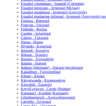
Español colombiano - Spanish (Colombia)
Español mexicano - Ισπανικά (Μεξικό)
Español rioplatense - Ισπανικά (Αργεντινής)
Español rioplatense informal - Ισπανικά (Αργεντινής) (α
Euskara - Βασκικά
Français - Γαλλικά
Fulfulde - Φούλα
Gaeilge - Ιρλανδικά
Galego - Γαλικικά
Hausa - Hausa
Hrvatski - Κροατικά
Ikirundi - Κιρούντι
Ilokano - Ιλοκάνο
Ilonggo - Χιλιγκαϊνόν
Italiano - Ιταλικά
Italiano (informale) - Ιταλικά (ανεπίσημα)
Kalaallisut - Γροινλανδικά
Khmer - Khmer
Kinyarwanda - Κινιαρουάντα
Kiswahili - Σουαχίλι
Kreyòl ayisyen - Creole (Haitian)
Kurmancî - Kurdish (Kurmanji)
Lëtzebuergesch - Λουξεμβουργιανά
Latviešu - Λετονικά
Lenga d'òc - Οξιτανικά