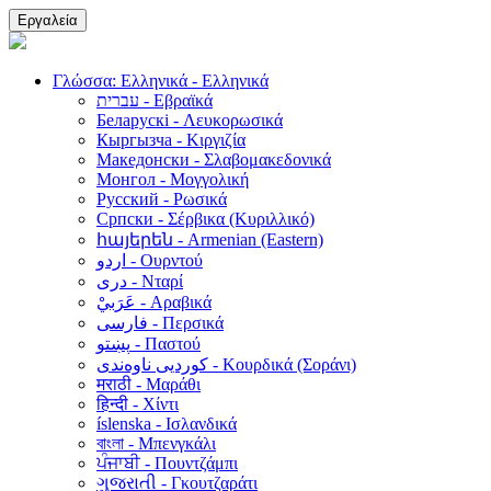
Εργαλεία
Γλώσσα: Ελληνικά - Ελληνικά
עברית - Εβραϊκά
Беларускі - Λευκορωσικά
Кыргызча - Κιργιζία
Македонски - Σλαβομακεδονικά
Монгол - Μογγολική
Русский - Ρωσικά
Српски - Σέρβικα (Κυριλλικό)
հայերեն - Armenian (Eastern)
اردو - Ουρντού
دری - Νταρί
عَرَبيْ - Αραβικά
فارسی - Περσικά
پښتو - Παστού
کوردیی ناوەندی - Κουρδικά (Σοράνι)
मराठी - Μαράθι
हिन्दी - Χίντι
íslenska - Ισλανδικά
বাংলা - Μπενγκάλι
ਪੰਜਾਬੀ - Πουντζάμπι
ગુજરાતી - Γκουτζαράτι