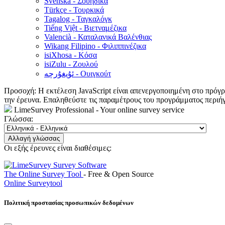
Svenska - Σουηδικά
Türkçe - Τουρκικά
Tagalog - Ταγκαλόγκ
Tiếng Việt - Βιετναμέζικα
Valencià - Καταλανικά Βαλένθιας
Wikang Filipino - Φιλιππινέζικα
isiXhosa - Κόσα
isiZulu - Ζουλού
ئۇيغۇرچە - Ουιγκούτ
Προσοχή: Η εκτέλεση JavaScript είναι απενεργοποιημένη στο πρόγρα
την έρευνα. Επαληθεύστε τις παραμέτρους του προγράμματος περιή
LimeSurvey Professional - Your online survey service
Γλώσσα:
Αλλαγή γλώσσας
Οι εξής έρευνες είναι διαθέσιμες:
The Online Survey Tool
- Free & Open Source
Online Surveytool
Πολιτική προστασίας προσωπικών δεδομένων