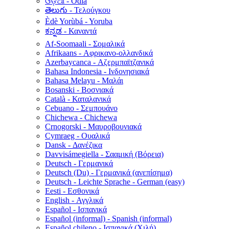
ଓଡ଼ିଆ - Odia
తెలుగు - Τελούγκου
Èdè Yorùbá - Yoruba
ಕನ್ನಡ - Καναντά
Af-Soomaali - Σομαλικά
Afrikaans - Αφρικανο-ολλανδικά
Azerbaycanca - Αζερμπαϊτζανικά
Bahasa Indonesia - Ινδονησιακά
Bahasa Melayu - Μαλάι
Bosanski - Βοσνιακά
Català - Καταλανικά
Cebuano - Σεμπουάνο
Chichewa - Chichewa
Crnogorski - Μαυροβουνιακά
Cymraeg - Ουαλικά
Dansk - Δανέζικα
Davvisámegiella - Σααμική (Βόρεια)
Deutsch - Γερμανικά
Deutsch (Du) - Γερμανικά (ανεπίσημα)
Deutsch - Leichte Sprache - German (easy)
Eesti - Εσθονικά
English - Αγγλικά
Español - Ισπανικά
Español (informal) - Spanish (informal)
Español chileno - Ισπανικά (Χιλή)